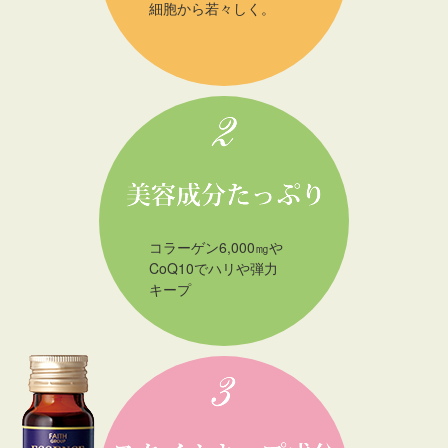
細胞から若々しく。
コラーゲン6,000㎎や
CoQ10でハリや弾力
キープ